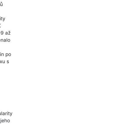
rů
ity
K
09 až
enalo
in po
xu s
larity
 jeho