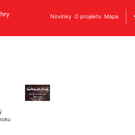
Novinky
O projektu
Mapa
ý
 roku