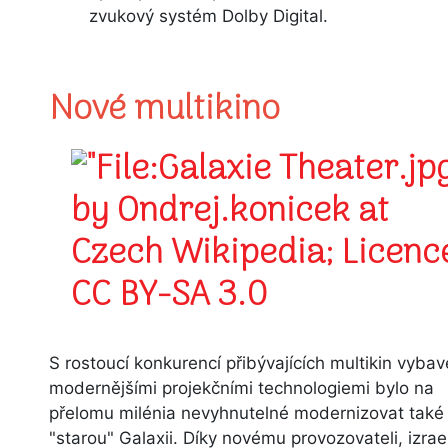
zvukový systém Dolby Digital.
Nové multikino
S rostoucí konkurencí přibývajících multikin vyba
modernějšími projekčními technologiemi bylo na
přelomu milénia nevyhnutelné modernizovat také
"starou" Galaxii. Díky novému provozovateli, izrae