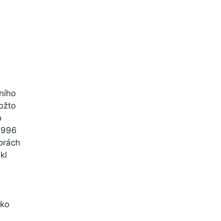
ního
ožto
o
 1996
torách
kl
ako