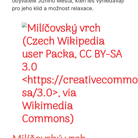
obyvatele Jižního Města, kteří les vyhledávají
pro jeho klid a možnost relaxace.