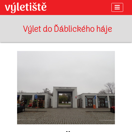
Výlet do Ďáblického háje