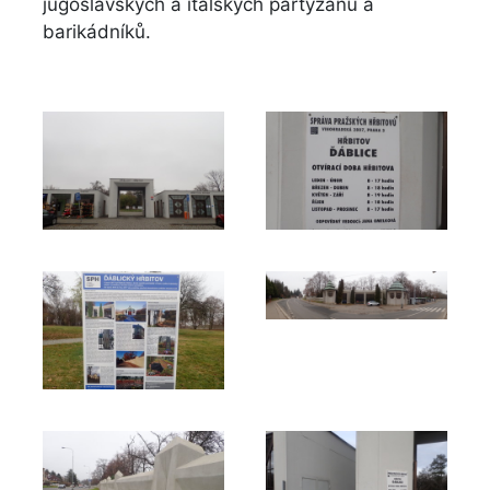
jugoslávských a italských partyzánů a
barikádníků.