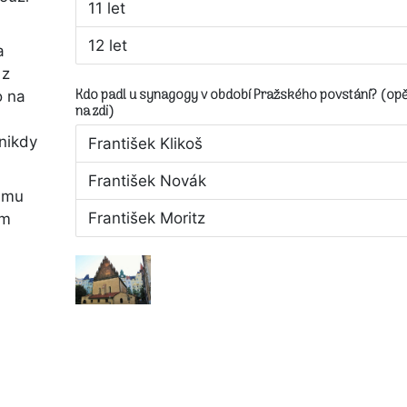
11 let
12 let
a
 z
Kdo padl u synagogy v období Pražského povstání? (opě
o na
na zdi)
 nikdy
František Klikoš
František Novák
amu
František Moritz
em