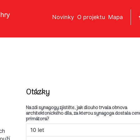
Novinky
O projektu
Mapa
Otázky
Na zdi synagogy zjistěte, jak dlouho trvala obnova
architektonického díla, za kterou synagoga dostala cen
primátora?
10 let
ch
louží