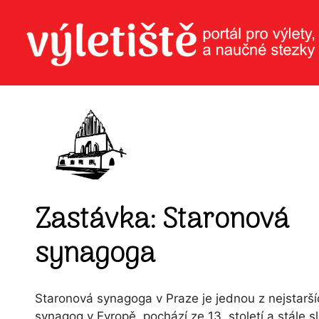
Zastávka: Staronová
synagoga
Staronová synagoga v Praze je jednou z nejstarší
synagog v Evropě, pochází ze 13. století a stále s