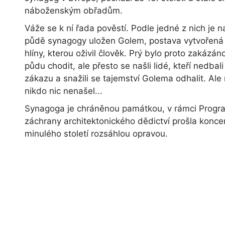
náboženským obřadům.
Váže se k ní řada pověstí. Podle jedné z nich je n
půdě synagogy uložen Golem, postava vytvořená
hlíny, kterou oživil člověk. Prý bylo proto zakázán
půdu chodit, ale přesto se našli lidé, kteří nedbali
zákazu a snažili se tajemství Golema odhalit. Ale
nikdo nic nenašel...
Synagoga je chráněnou památkou, v rámci Progr
záchrany architektonického dědictví prošla konc
minulého století rozsáhlou opravou.