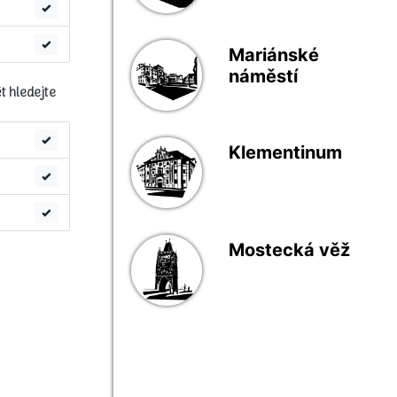
Mariánské
náměstí
t hledejte
Klementinum
Mostecká věž