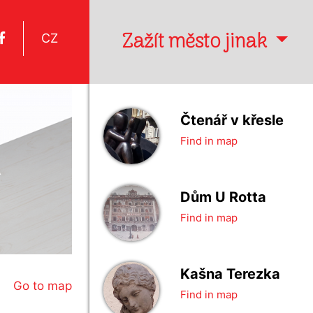
Zažít město jinak
CZ
Čtenář v křesle
Find in map
Dům U Rotta
Find in map
Kašna Terezka
Go to map
Find in map