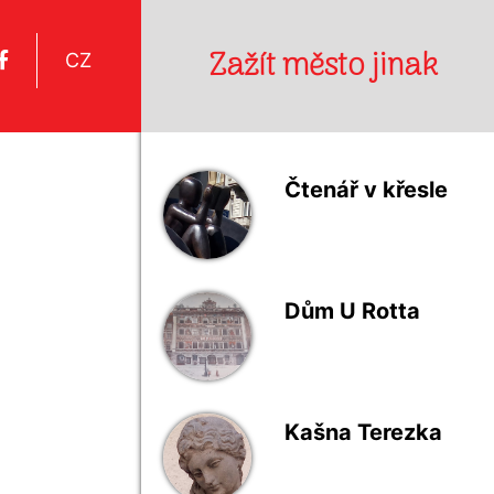
Zažít město jinak
CZ
Čtenář v křesle
Dům U Rotta
Kašna Terezka