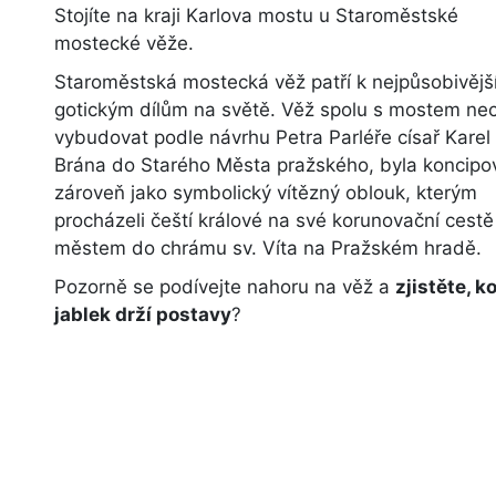
Stojíte na kraji Karlova mostu u Staroměstské
mostecké věže.
Staroměstská mostecká věž patří k nejpůsobivěj
gotickým dílům na světě. Věž spolu s mostem ne
vybudovat podle návrhu Petra Parléře císař Karel 
Brána do Starého Města pražského, byla koncip
zároveň jako symbolický vítězný oblouk, kterým
procházeli čeští králové na své korunovační cestě
městem do chrámu sv. Víta na Pražském hradě.
Pozorně se podívejte nahoru na věž a
zjistěte, ko
jablek drží postavy
?