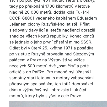
1971 po pouhých 40 minutách letu z Moskvy,
tedy po překonání 1700 kilometrů v letové
hladině 20 000 metrů, dotkla kola Tu-144
CCCP-68001 vedeného kapitánem Eduardem
Jeljanem plochy Ruzyňského letiště. Přílet
sledovaly davy lidí a letečtí nadšenci dorazili
snad ze všech koutů republiky. Konec konců
se jednalo o jeho první přistání mimo SSSR.
Odlet byl v úterý 25. května 1971 a posádka
po vzletu z Ruzyně provedla nad Sjezdovým
palácem v Praze na Výstavišti ve výšce
necelých 500 metrů dvě „osmičky“ a poté
odletěla do Paříže. Pro mnohé byl úžasný i
samotný start letounu s motory vybavenými
přídavným spalováním, ten totiž doprovázel
dým a výjimečný byl i obrovský hluk čtyř
motorů, který bylo slyšet v celé Praze.