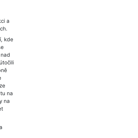
ci a
ch.
í, kde
še
l nad
točili
bně
e
 ze
etu na
y na
et
a