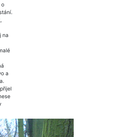
 o
tání.
,
j na
malé
ná
vo a
a.
řijel
lmese
y