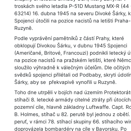
troskách svého letadla P-51D Mustang MX-R (44 
63214) 16. dubna 1945 na severu Divoké Šárky, 
Spojenci útočili na pozice nacistů na letišti Praha-
Ruzyně.
Podle vyprávění pamětníků z částí Prahy, které
obklopují Divokou Šárku, v dubnu 1945 Spojenci
(Američané, Britové, Francouzi) podnikli letecký ú
na pozice nacistů na pražském letišti, které Ně
sloužilo výhradně k válečným účelům. Dle očitých
svědků spojenci přilétali od Podbaby, skryti údol
Šárky, aby se překvapivě vynořili u Ruzyně.
Toho dne utrpěli v bojích nad územím Protektorát
stíhači 8. letecké armády citelné ztráty při útocíc
pozemní cíle, hlavně základny Luftwaffe. Capt. R
B. Holmes, stíhač u 82. perutě byl jednou z obětí
peruť, v rámci 78. stíhací skupiny 66. stíhacího wi
doprovázela bombardéry na cíle v Bavorsku. Po