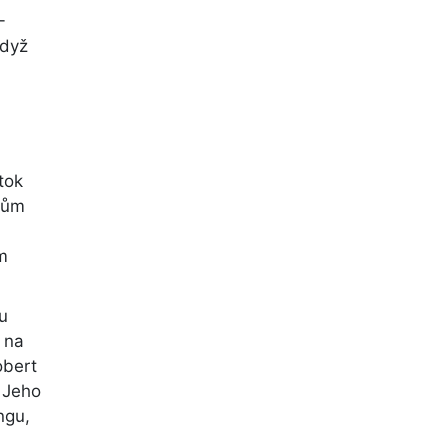
-
když
tok
mcům
ím
u
h na
obert
. Jeho
ngu,