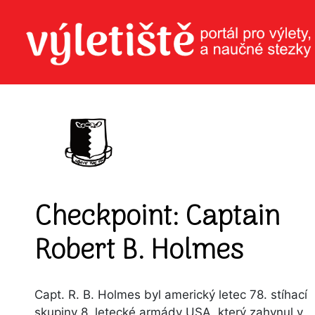
Checkpoint: Captain
Robert B. Holmes
Capt. R. B. Holmes byl americký letec 78. stíhací
skupiny 8. letecké armády USA, který zahynul v