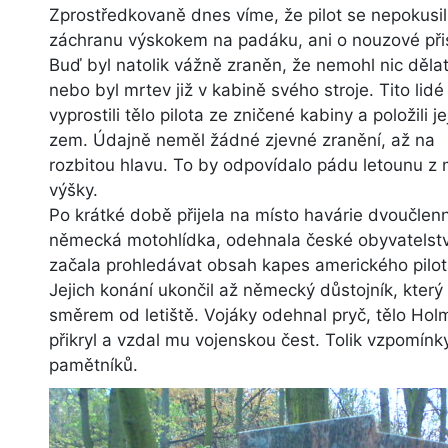
Zprostředkovaně dnes víme, že pilot se nepokusil
záchranu výskokem na padáku, ani o nouzové přis
Buď byl natolik vážně zraněn, že nemohl nic dělat
nebo byl mrtev již v kabině svého stroje. Tito lidé
vyprostili tělo pilota ze zničené kabiny a položili je
zem. Údajně neměl žádné zjevné zranění, až na
rozbitou hlavu. To by odpovídalo pádu letounu z 
výšky.
Po krátké době přijela na místo havárie dvoučlen
německá motohlídka, odehnala české obyvatelst
začala prohledávat obsah kapes amerického pilot
Jejich konání ukončil až německý důstojník, který p
směrem od letiště. Vojáky odehnal pryč, tělo Ho
přikryl a vzdal mu vojenskou čest. Tolik vzpomínk
pamětníků.