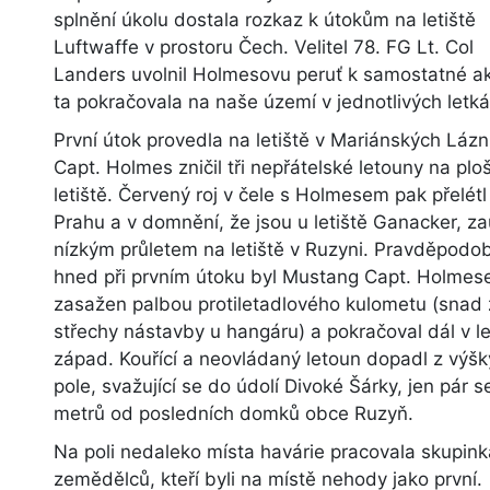
splnění úkolu dostala rozkaz k útokům na letiště
Luftwaffe v prostoru Čech. Velitel 78. FG Lt. Col
Landers uvolnil Holmesovu peruť k samostatné ak
ta pokračovala na naše území v jednotlivých letká
První útok provedla na letiště v Mariánských Lázn
Capt. Holmes zničil tři nepřátelské letouny na plo
letiště. Červený roj v čele s Holmesem pak přelét
Prahu a v domnění, že jsou u letiště Ganacker, zaú
nízkým průletem na letiště v Ruzyni. Pravděpodo
hned při prvním útoku byl Mustang Capt. Holmes
zasažen palbou protiletadlového kulometu (snad
střechy nástavby u hangáru) a pokračoval dál v l
západ. Kouřící a neovládaný letoun dopadl z výšk
pole, svažující se do údolí Divoké Šárky, jen pár s
metrů od posledních domků obce Ruzyň.
Na poli nedaleko místa havárie pracovala skupink
zemědělců, kteří byli na místě nehody jako první.