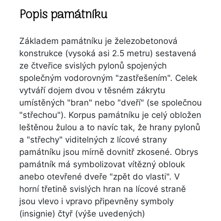
Popis památníku
Základem památníku je železobetonová
konstrukce (vysoká asi 2.5 metru) sestavená
ze čtveřice svislých pylonů spojených
společným vodorovným "zastřešením". Celek
vytváří dojem dvou v těsném zákrytu
umístěných "bran" nebo "dveří" (se společnou
"střechou"). Korpus památníku je celý obložen
leštěnou žulou a to navíc tak, že hrany pylonů
a "střechy" viditelných z lícové strany
památníku jsou mírně dovnitř zkosené. Obrys
památník má symbolizovat vítězný oblouk
anebo otevřené dveře "zpět do vlasti". V
horní třetině svislých hran na lícové straně
jsou vlevo i vpravo připevněny symboly
(insignie) čtyř (výše uvedených)