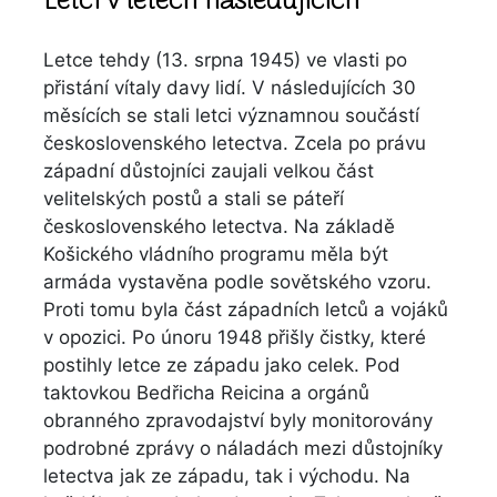
Letci v letech následujících
Letce tehdy (13. srpna 1945) ve vlasti po
přistání vítaly davy lidí. V následujících 30
měsících se stali letci významnou součástí
československého letectva. Zcela po právu
západní důstojníci zaujali velkou část
velitelských postů a stali se páteří
československého letectva. Na základě
Košického vládního programu měla být
armáda vystavěna podle sovětského vzoru.
Proti tomu byla část západních letců a vojáků
v opozici. Po únoru 1948 přišly čistky, které
postihly letce ze západu jako celek. Pod
taktovkou Bedřicha Reicina a orgánů
obranného zpravodajství byly monitorovány
podrobné zprávy o náladách mezi důstojníky
letectva jak ze západu, tak i východu. Na