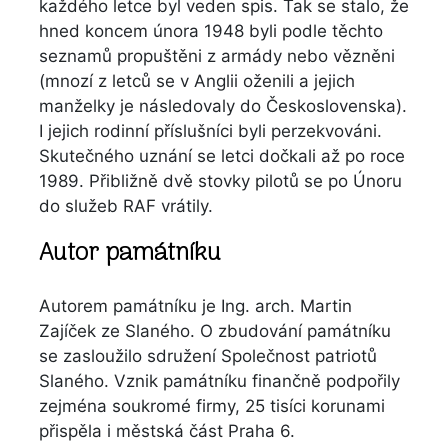
každého letce byl veden spis. Tak se stalo, že
hned koncem února 1948 byli podle těchto
seznamů propuštěni z armády nebo vězněni
(mnozí z letců se v Anglii oženili a jejich
manželky je následovaly do Československa).
I jejich rodinní příslušníci byli perzekvováni.
Skutečného uznání se letci dočkali až po roce
1989. Přibližně dvě stovky pilotů se po Únoru
do služeb RAF vrátily.
Autor památníku
Autorem památníku je Ing. arch. Martin
Zajíček ze Slaného. O zbudování památníku
se zasloužilo sdružení Společnost patriotů
Slaného. Vznik památníku finančně podpořily
zejména soukromé firmy, 25 tisíci korunami
přispěla i městská část Praha 6.