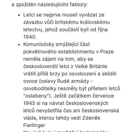
a zpožděn následujícími faktory:
Letci se nejprve museli vyvázat ze
závazku vůči britskému královskému
letectvu, jehož součástí byli od října
1940.
Komunisticky smýšlející část
pokvětnového establishmentu v Praze
neměla zájem na tom, aby se
českoslovenští letci z Velké Británie
vrátili příliš brzy po osvobození a sklidili
ovoce (oslavy Rudé armády -
osvoboditelky nesměly být příletem letců
"oslabeny"). Ještě začátkem července
1945 si na návrat československých
letců nevyšetřila čas ani československá
vláda, kterou tehdy vedl Zdeněk
Fierlinger