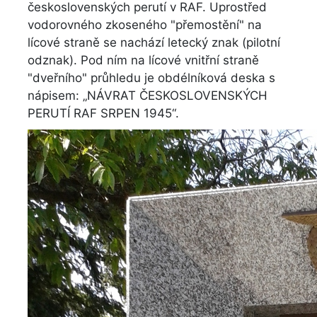
československých perutí v RAF. Uprostřed
vodorovného zkoseného "přemostění" na
lícové straně se nachází letecký znak (pilotní
odznak). Pod ním na lícové vnitřní straně
"dveřního" průhledu je obdélníková deska s
nápisem: „NÁVRAT ČESKOSLOVENSKÝCH
PERUTÍ RAF SRPEN 1945“.