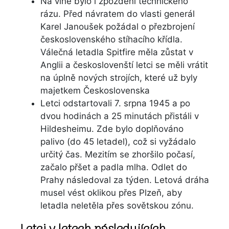
Na vině bylo i zpoždění technického
rázu. Před návratem do vlasti generál
Karel Janoušek požádal o přezbrojení
československého stíhacího křídla.
Válečná letadla Spitfire měla zůstat v
Anglii a českoslovenští letci se měli vrátit
na úplně nových strojích, které už byly
majetkem Československa
Letci odstartovali 7. srpna 1945 a po
dvou hodinách a 25 minutách přistáli v
Hildesheimu. Zde bylo doplňováno
palivo (do 45 letadel), což si vyžádalo
určitý čas. Mezitím se zhoršilo počasí,
začalo přšet a padla mlha. Odlet do
Prahy následoval za týden. Letová dráha
musel vést oklikou přes Plzeň, aby
letadla neletěla přes sovětskou zónu.