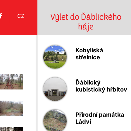
Výlet do Ďáblického
CZ
háje
Kobyliská
střelnice
Ďáblický
kubistický hřbitov
Přírodní památka
Ládví