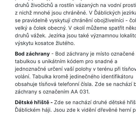
druhů živočichů a rostlin vázaných na vodní prost
z nichž mnohé jsou chráněné. V Ďáblických jezír
se pravidelně vyskytují chránění obojživelníci - čo
velký a čolek obecný. V okolí můžeme spatřit něko
druhů vážek. Jezírka jsou také významnou lokalit
výskytu kosatce žlutého.
Bod záchrany
- Bod záchrany je místo označené
tabulkou s unikátním kódem pro snadné a
jednoznačné určení vaší polohy v terénu při tísň
volání. Tabulka kromě jedinečného identifikátoru
obsahuje tísňová telefonní čísla. Zde se nachází 
záchrany s označením AA 031.
Dětské hřiště -
Zde se nachází druhé dětské hřiš
Ďáblickém háji. Jsou zde k vidění dřevěné herní p