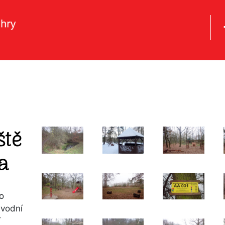
ště
a
o
 vodní
í