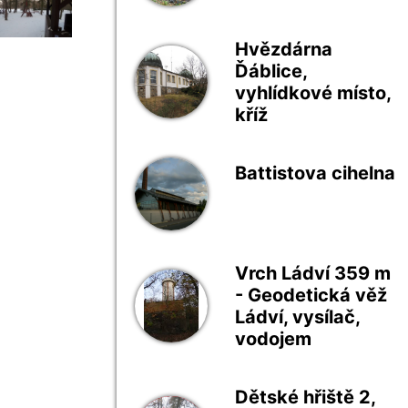
Hvězdárna
Ďáblice,
vyhlídkové místo,
kříž
Battistova cihelna
Vrch Ládví 359 m
- Geodetická věž
Ládví, vysílač,
vodojem
Dětské hřiště 2,