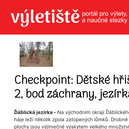
Checkpoint: Dětské hři
2, bod záchrany, jezírk
Ďáblická jezírka -
Na východním okraji Ďáblickéh
háje leží několik zpola zatopených lůmků. Drobné
plochy jsou výjimečné výskytem velkého množstv