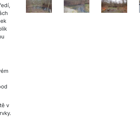
ředí,
kách
lek
lik
ou
ovém
bod
tě v
rvky.