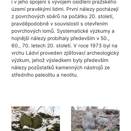
i v jeho spojení s vývojem osídlení pražského
území pravěkými lidmi.
První nálezy pocházejí
z povrchových sběrů na počátku 20. století,
pravděpodobně v souvislosti s otevřením
povrchových lomů. Systematické výzkumy a
hojnější nálezy probíhaly především v 50.,
60., 70. letech 20. století. V roce 1973 byl na
vrchu Ládví proveden zjišťovací archeologický
výzkum, jehož výsledkem byly především
nálezy pozůstatků kamenných nástrojů ze
středního paleolitu a neolitu.