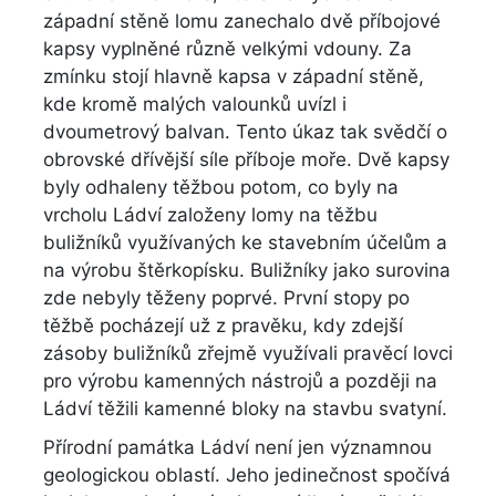
západní stěně lomu zanechalo dvě příbojové
kapsy vyplněné různě velkými vdouny. Za
zmínku stojí hlavně kapsa v západní stěně,
kde kromě malých valounků uvízl i
dvoumetrový balvan. Tento úkaz tak svědčí o
obrovské dřívější síle příboje moře. Dvě kapsy
byly odhaleny těžbou potom, co byly na
vrcholu Ládví založeny lomy na těžbu
buližníků využívaných ke stavebním účelům a
na výrobu štěrkopísku. Buližníky jako surovina
zde nebyly těženy poprvé. První stopy po
těžbě pocházejí už z pravěku, kdy zdejší
zásoby buližníků zřejmě využívali pravěcí lovci
pro výrobu kamenných nástrojů a později na
Ládví těžili kamenné bloky na stavbu svatyní.
Přírodní památka Ládví není jen významnou
geologickou oblastí. Jeho jedinečnost spočívá