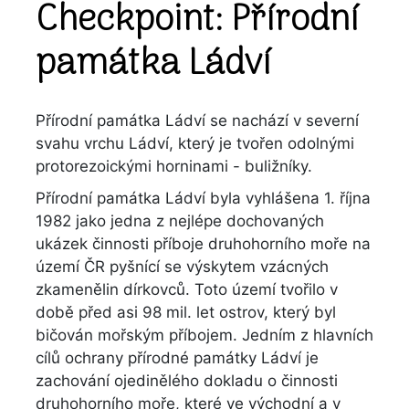
Checkpoint: Přírodní
památka Ládví
Přírodní památka Ládví se nachází v severní
svahu vrchu Ládví, který je tvořen odolnými
protorezoickými horninami - buližníky.
Přírodní památka Ládví byla vyhlášena 1. října
1982 jako jedna z nejlépe dochovaných
ukázek činnosti příboje druhohorního moře na
území ČR pyšnící se výskytem vzácných
zkamenělin dírkovců. Toto území tvořilo v
době před asi 98 mil. let ostrov, který byl
bičován mořským příbojem. Jedním z hlavních
cílů ochrany přírodné památky Ládví je
zachování ojedinělého dokladu o činnosti
druhohorního moře, které ve východní a v