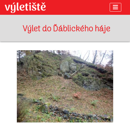
Výlet do Ďáblického háje