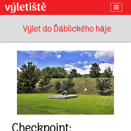
Výlet do Ďáblického háje
Checkpoint: