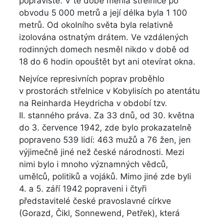
popraviště. V té době měřila střelnice po
obvodu 5 000 metrů a její délka byla 1 100
metrů. Od okolního světa byla relativně
izolována ostnatým drátem. Ve vzdálených
rodinných domech nesměl nikdo v době od
18 do 6 hodin opouštět byt ani otevírat okna.
Nejvíce represivních poprav proběhlo
v prostorách střelnice v Kobylisích po atentátu
na Reinharda Heydricha v období tzv.
II. stanného práva. Za 33 dnů, od 30. května
do 3. července 1942, zde bylo prokazatelně
popraveno 539 lidí: 463 mužů a 76 žen, jen
výjimečně jiné než české národnosti. Mezi
nimi bylo i mnoho významných vědců,
umělců, politiků a vojáků. Mimo jiné zde byli
4. a 5. září 1942 popraveni i čtyři
představitelé české pravoslavné církve
(Gorazd, Čikl, Sonnewend, Petřek), která