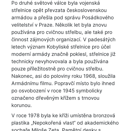
Po druhé světové válce byla vojenská
střelnice opět převzata československou
armádou a přešla pod správu Posádkového
velitelství v Praze. Několik let byla znovu
používána pro cvičnou střelbu, ale také pro
činnost zájmových organizací. V padesátých
letech význam Kobyliské střelnice pro účel
moderní armády značně poklesl, střelnice již
technicky nevyhovovala a byla používána
pouze příležitostně pro cvičnou střelbu.
Nakonec, asi do poloviny roku 1968, sloužila
Armádnímu filmu. Popravčí místo bylo ihned
po osvobození v roce 1945 symbolicky
označeno dřevěným křížem s trnovou
korunou.
V roce 1978 byla ke kříži umístěna bronzová
plastika „Nepokořená vlast“ od akademického
sochaře Miloše Zeta. Pamětní desky s