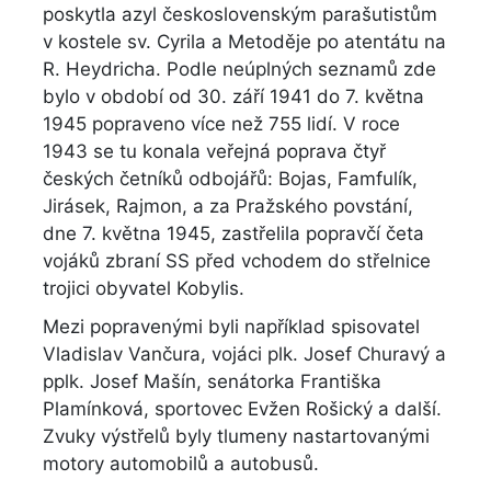
poskytla azyl československým parašutistům
v kostele sv. Cyrila a Metoděje po atentátu na
R. Heydricha. Podle neúplných seznamů zde
bylo v období od 30. září 1941 do 7. května
1945 popraveno více než 755 lidí. V roce
1943 se tu konala veřejná poprava čtyř
českých četníků odbojářů: Bojas, Famfulík,
Jirásek, Rajmon, a za Pražského povstání,
dne 7. května 1945, zastřelila popravčí četa
vojáků zbraní SS před vchodem do střelnice
trojici obyvatel Kobylis.
Mezi popravenými byli například spisovatel
Vladislav Vančura, vojáci plk. Josef Churavý a
pplk. Josef Mašín, senátorka Františka
Plamínková, sportovec Evžen Rošický a další.
Zvuky výstřelů byly tlumeny nastartovanými
motory automobilů a autobusů.