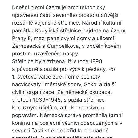
Dnešní pietní území je architektonicky
upravenou částí severního prostoru dřívější
rozsáhlé vojenské střelnice. Národní kulturní
památku Kobyliská střelnice najdete na území
Prahy 8, mezi panelovými domy a ulicemi
Žernosecká a Čumpelíkova, v obdélníkovém
prostoru uzavřeném náspy.
Střelnice byla zřízena již v roce 1890
a původně sloužila pro výcvik pěchoty. Po
1. světové válce zde kromě pěchoty
nacvičovaly i městské sbory, Sokol a další
civilní organizace. Za německé okupace,
v letech 1939–1945, sloužila střelnice
k hrůzným účelům, a to k represivním
popravám. Německá správa proměnila tamní
konírnu na poslední věznici odsouzených a v
severní části střelnice zřídila hromadné