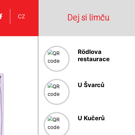
Dej si limču
CZ
Rödlova
restaurace
U Švarců
U Kučerů